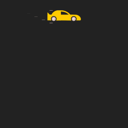
Previous
Next
Félix Lengyel
Brandon Larned
Egal, wohin die Reise geht – bei Taxi Tiemann
sind Sie in besten Händen. Wir bieten pünktliche,
sichere und komfortable Fahrten für jeden
Anlass.
+49 179 9778180