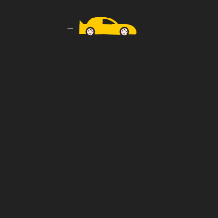
Previous
Next
Javier F. Arébalo
Martín Nonalaya
Egal, wohin die Reise geht – bei Taxi Tiemann
sind Sie in besten Händen. Wir bieten pünktliche,
sichere und komfortable Fahrten für jeden
Anlass.
+49 179 9778180