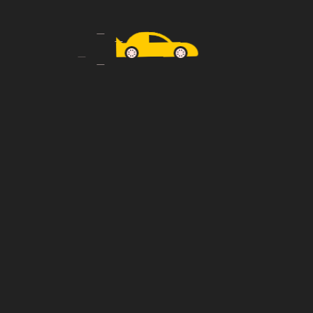
We successfully cope with tasks of varying complexity,
provide long-term
guarantees and regularly master new
technologies.
Egal, wohin die Reise geht – bei Taxi Tiemann
sind Sie in besten Händen. Wir bieten pünktliche,
sichere und komfortable Fahrten für jeden
Anlass.