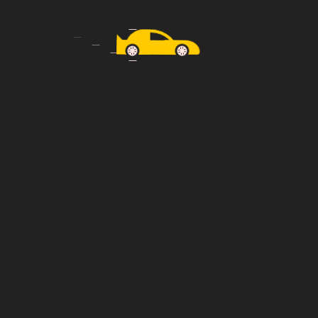
Book Taxi Now
Egal, wohin die Reise geht – bei Taxi Tiemann
sind Sie in besten Händen. Wir bieten pünktliche,
sichere und komfortable Fahrten für jeden
Anlass.
+49 179 9778180